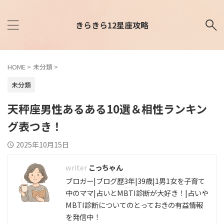
きらきら12星座攻略
HOME
>
未分類
>
未分類
天秤座男性あるある10選＆相性ランキン
グ表つき！
2025年10月15日
こっちゃん
ブロガー|ブログ歴3年|39歳|1男1女を子育て
中のママ|占いとMBTI診断が大好き！|占いや
MBTI診断についてのとっておきの有益情報
を発信中！