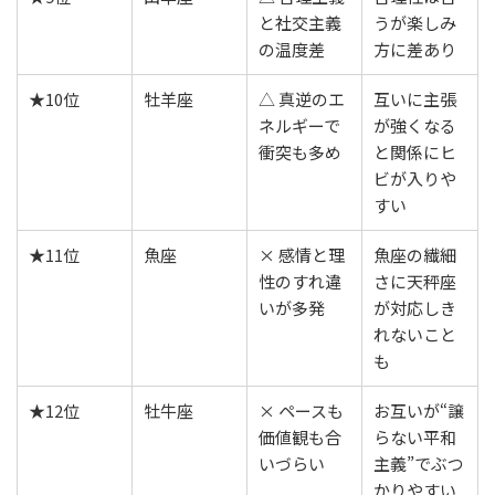
と社交主義
うが楽しみ
の温度差
方に差あり
★10位
牡羊座
△ 真逆のエ
互いに主張
ネルギーで
が強くなる
衝突も多め
と関係にヒ
ビが入りや
すい
★11位
魚座
× 感情と理
魚座の繊細
性のすれ違
さに天秤座
いが多発
が対応しき
れないこと
も
★12位
牡牛座
× ペースも
お互いが“譲
価値観も合
らない平和
いづらい
主義”でぶつ
かりやすい