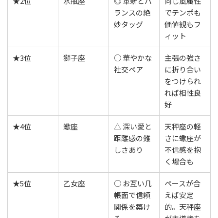
★2位
水瓶座
◎ 革新とバ
同じ風属性
ランスの絶
でテンポも
妙タッグ
価値観もフ
ィット
★3位
獅子座
○ 華やかな
主張の強さ
社交ペア
に折り合い
をつけられ
れば相性良
好
★4位
蠍座
△ 深い愛と
天秤座の軽
距離感の難
さに蠍座が
しさあり
不信感を抱
く場合も
★5位
乙女座
○ お互い几
ペースが合
帳面で信頼
えば安定
関係を築け
的。天秤座