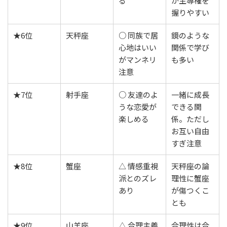
る
が主導権を
握りやすい
★6位
天秤座
○ 同族で居
鏡のような
心地はいい
関係で学び
がマンネリ
も多い
注意
★7位
射手座
○ 友達のよ
一緒に成長
うな恋愛が
できる関
楽しめる
係。ただし
お互い自由
すぎ注意
★8位
蟹座
△ 情感重視
天秤座の論
派とのズレ
理性に蟹座
あり
が傷つくこ
とも
★9位
山羊座
△ 合理主義
合理性は合